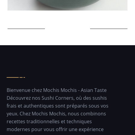
Bienvenue chez Mochis Mochis - Asian Taste
Découvrez nos Sushi Corners, où des sushis
frais et authentiques sont préparés sous vos
yeux. Chez Mochis Mochis, nous combinons
recettes traditionnelles et techniques
modernes pour vous offrir une expérience