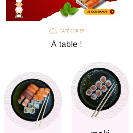
C
A
T
É
G
O
R
I
E
S
À
t
a
b
l
e
!