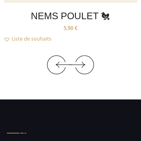
NEMS POULET 🐔
5,90
€
Liste de souhaits