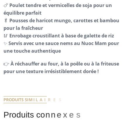
🍗
Poulet tendre et vermicelles de soja pour un
équilibre parfait
🥬
Pousses de haricot mungo, carottes et bambou
pour la fraîcheur
🥢
Enrobage croustillant à base de galette de riz
✨
Servis avec une sauce nems au Nuoc Mam pour
une touche authentique
👉
À réchauffer au four, à la poêle ou à la friteuse
pour une texture irrésistiblement dorée !
P
R
O
D
U
I
T
S
S
I
M
I
L
A
I
R
E
S
P
r
o
d
u
i
t
s
c
o
n
n
e
x
e
s