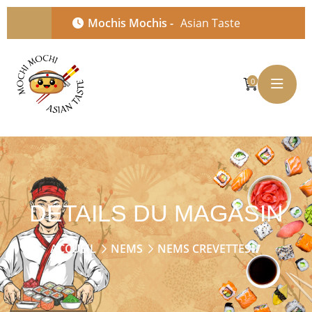
Mochis Mochis -
Asian Taste
0
DÉTAILS DU MAGASIN
ACCUEIL
NEMS
NEMS CREVETTES🥢