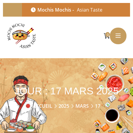
Mochis Mochis -
Asian Taste
0
JOUR :
17 MARS 2025
ACCUEIL
2025
MARS
17