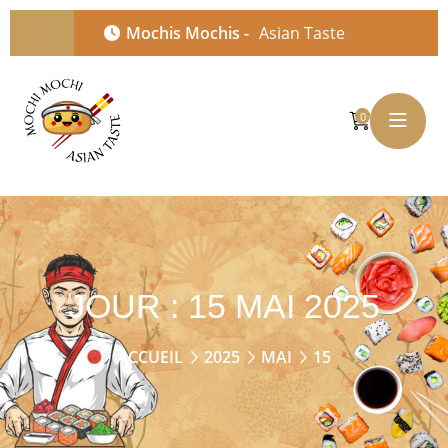
Mochis Mochis -
Asian Taste
0
JOUR :
15 MAI 2025
ACCUEIL
2025
MAI
15