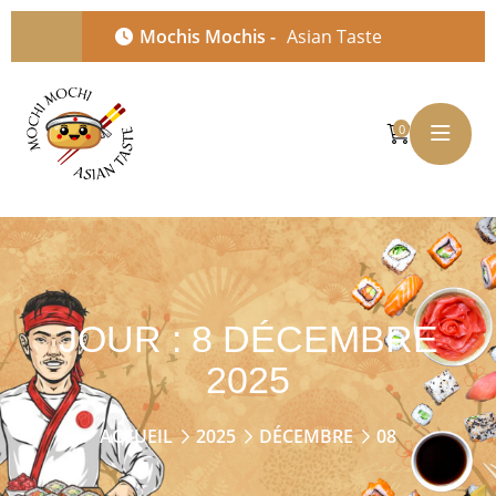
Mochis Mochis -
Asian Taste
0
JOUR :
8 DÉCEMBRE
2025
ACCUEIL
2025
DÉCEMBRE
08