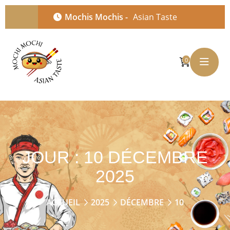
Mochis Mochis -
Asian Taste
0
JOUR :
10 DÉCEMBRE
2025
ACCUEIL
2025
DÉCEMBRE
10