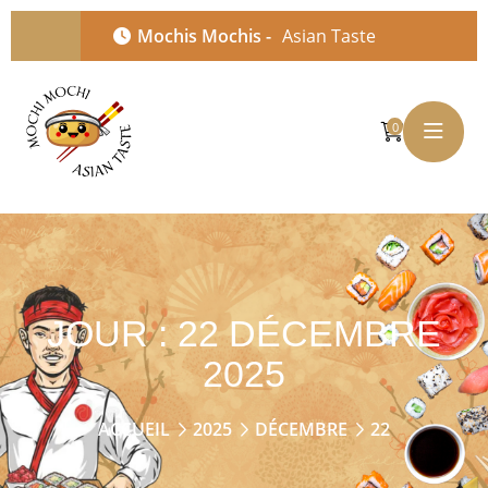
Mochis Mochis -
Asian Taste
0
JOUR :
22 DÉCEMBRE
2025
ACCUEIL
2025
DÉCEMBRE
22