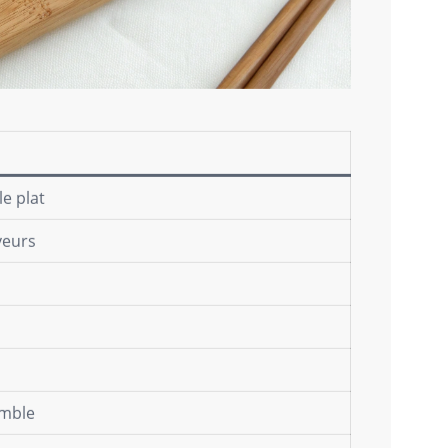
le plat
veurs
emble