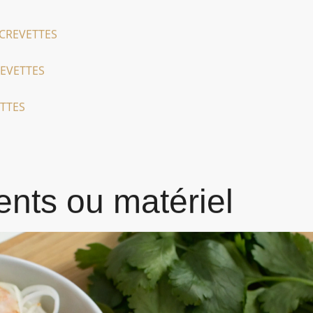
N CREVETTES
REVETTES
ETTES
ents ou matériel