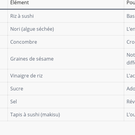
Élément
Pou
Riz à sushi
Base
Nori (algue séchée)
L’e
Concombre
Cro
Not
Graines de sésame
dif
Vinaigre de riz
L’ac
Sucre
Ado
Sel
Rév
Tapis à sushi (makisu)
L’o