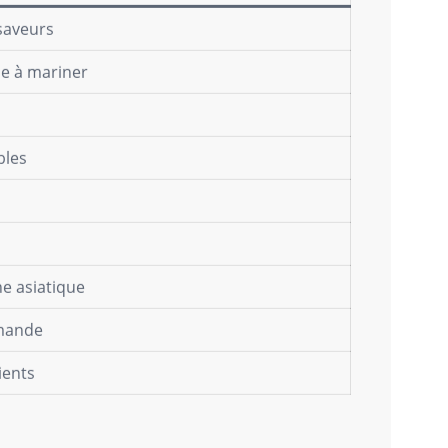
saveurs
le à mariner
bles
e asiatique
rmande
ients