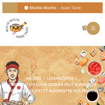
Mochis Mochis -
Asian Taste
0
ACCUEIL
LESAVIEZVOUS
COMMENT UN SUSHI CORNER PEUT DIVERSIFIER
L’EXPÉRIENCE CLIENT ET AUGMENTER VOS REVENUS ?