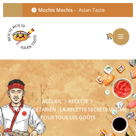
Mochis Mochis -
Asian Taste
0
ACCUEIL
RECETTE
GYOZA VÉGÉTARIEN : LA RECETTE SECRÈTE ULTIME
POUR TOUS LES GOÛTS