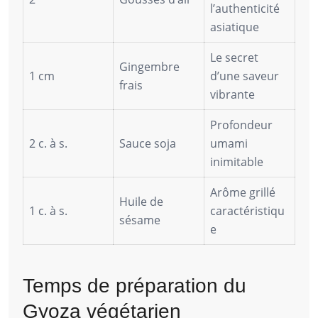
l’authenticité
asiatique
Le secret
Gingembre
1 cm
d’une saveur
frais
vibrante
Profondeur
2 c. à s.
Sauce soja
umami
inimitable
Arôme grillé
Huile de
1 c. à s.
caractéristiqu
sésame
e
Temps de préparation du
Gyoza végétarien