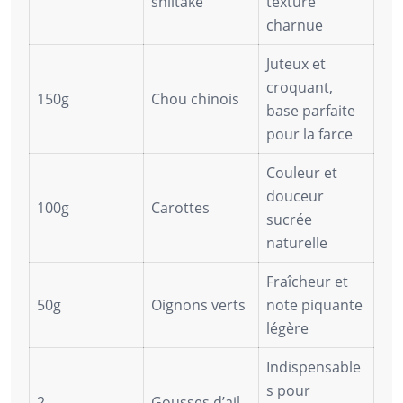
shiitake
texture
charnue
Juteux et
croquant,
150g
Chou chinois
base parfaite
pour la farce
Couleur et
douceur
100g
Carottes
sucrée
naturelle
Fraîcheur et
50g
Oignons verts
note piquante
légère
Indispensable
s pour
2
Gousses d’ail