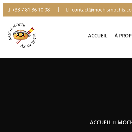
+33 7 81 36 10 08
contact@mochismochis.c
ACCUEIL
À PRO
ACCUEIL
MOC