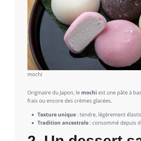
mochi
Originaire du Japon, le
mochi
est une pâte à bas
frais ou encore des crèmes glacées.
Texture unique
: tendre, légèrement élastiq
Tradition ancestrale
: consommé depuis des 
2. Un dessert sa