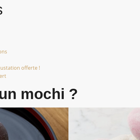
s
ions
station offerte !
ert
’un mochi ?