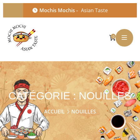
Mochis Mochis -
Asian Taste
0
CATÉGORIE :
NOUILLES
ACCUEIL
NOUILLES