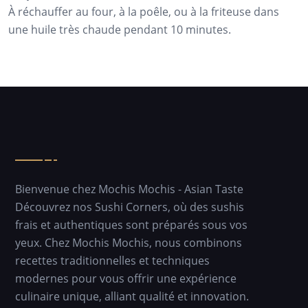
À réchauffer au four, à la poêle, ou à la friteuse dans
une huile très chaude pendant 10 minutes.
Bienvenue chez Mochis Mochis - Asian Taste
Découvrez nos Sushi Corners, où des sushis
frais et authentiques sont préparés sous vos
yeux. Chez Mochis Mochis, nous combinons
recettes traditionnelles et techniques
modernes pour vous offrir une expérience
culinaire unique, alliant qualité et innovation.