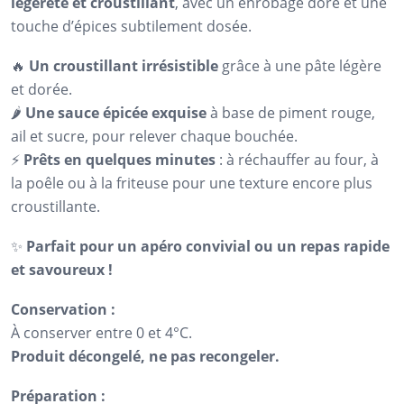
légèreté et croustillant
, avec un enrobage doré et une
touche d’épices subtilement dosée.
🔥
Un croustillant irrésistible
grâce à une pâte légère
et dorée.
🌶️
Une sauce épicée exquise
à base de piment rouge,
ail et sucre, pour relever chaque bouchée.
⚡
Prêts en quelques minutes
: à réchauffer au four, à
la poêle ou à la friteuse pour une texture encore plus
croustillante.
✨
Parfait pour un apéro convivial ou un repas rapide
et savoureux !
Conservation :
À conserver entre 0 et 4°C.
Produit décongelé, ne pas recongeler.
Préparation :