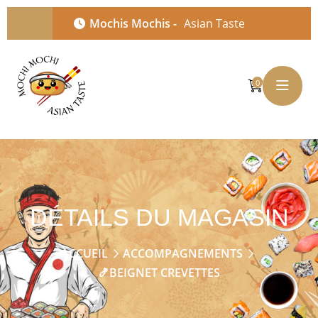
Mochis Mochis -
Asian Taste
0
DÉTAILS DU MAGASIN
ACCUEIL
ACCOMPAGNEMENTS
🍤BEIGNET CREVETTES