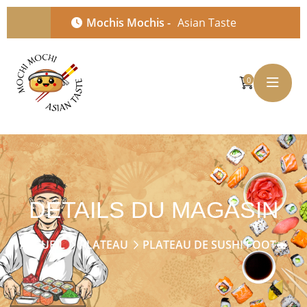
Mochis Mochis -
Asian Taste
0
DÉTAILS DU MAGASIN
ACCUEIL
PLATEAU
PLATEAU DE SUSHI FOOT🍣