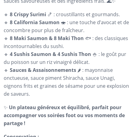
sauces savoureuses et des ingrédients frais. 🌊✨
🔹
8 Crispy Surimi
🍤 : croustillants et gourmands.
🔹
8 California Saumon
🍣 : une touche d’avocat et de
concombre pour plus de fraîcheur.
🔹
8 Maki Saumon & 8 Maki Thon
🐟 : des classiques
incontournables du sushi.
🔹
4 Sushis Saumon & 4 Sushis Thon
🍚 : le goût pur
du poisson sur un riz vinaigré délicat.
🔹
Sauces & Assaisonnements
🌶️ : mayonnaise
onctueuse, sauce piment Shiracha, sauce Unagi,
oignons frits et graines de sésame pour une explosion
de saveurs.
✨
Un plateau généreux et équilibré, parfait pour
accompagner vos soirées foot ou vos moments de
partage !
Conservation :