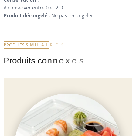
À conserver entre 0 et 2 °C.
Produit décongelé :
Ne pas recongeler.
P
R
O
D
U
I
T
S
S
I
M
I
L
A
I
R
E
S
P
r
o
d
u
i
t
s
c
o
n
n
e
x
e
s