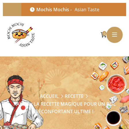
Mochis Mochis -
Asian Taste
0
ACCUEIL
RECETTE
RAMEN : LA RECETTE MAGIQUE POUR UN BOL
RÉCONFORTANT ULTIME !