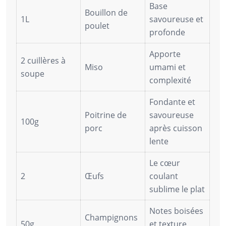
Base
Bouillon de
1L
savoureuse et
poulet
profonde
Apporte
2 cuillères à
Miso
umami et
soupe
complexité
Fondante et
Poitrine de
savoureuse
100g
porc
après cuisson
lente
Le cœur
2
Œufs
coulant
sublime le plat
Notes boisées
Champignons
50g
et texture