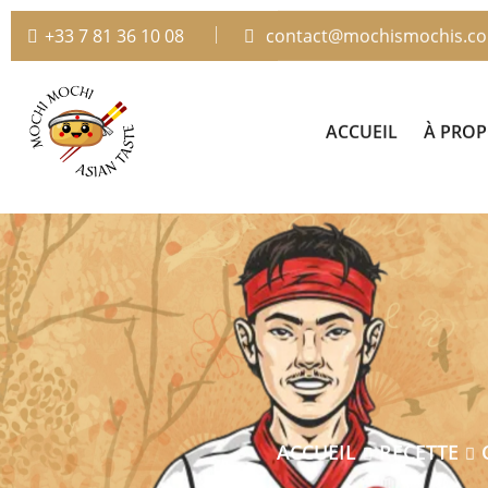
+33 7 81 36 10 08
contact@mochismochis.c
ACCUEIL
À PRO
ACCUEIL
RECETTE