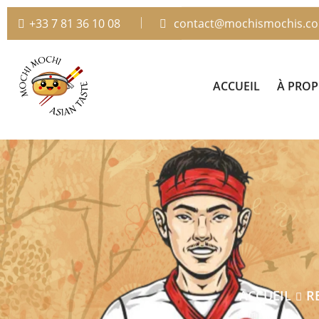
+33 7 81 36 10 08
contact@mochismochis.c
ACCUEIL
À PRO
ACCUEIL
R