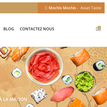
Mochis Mochis -
Asian Taste
0
BLOG
CONTACTEZ NOUS
 À LA MAISON