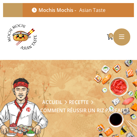
Mochis Mochis -
Asian Taste
0
ACCUEIL
RECETTE
RIZ À SUSHI : COMMENT RÉUSSIR UN RIZ PARFAIT ?