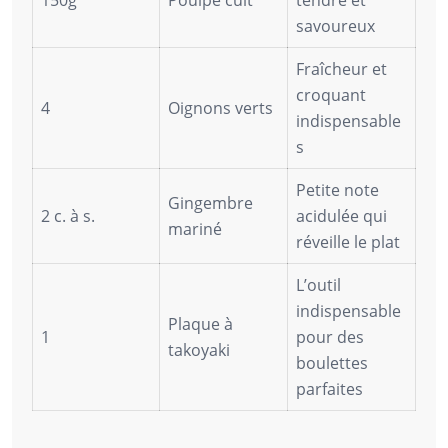
savoureux
Fraîcheur et
croquant
4
Oignons verts
indispensable
s
Petite note
Gingembre
2 c. à s.
acidulée qui
mariné
réveille le plat
L’outil
indispensable
Plaque à
1
pour des
takoyaki
boulettes
parfaites