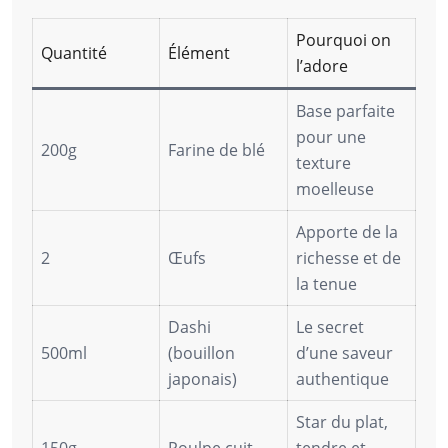
Pourquoi on
Quantité
Élément
l’adore
Base parfaite
pour une
200g
Farine de blé
texture
moelleuse
Apporte de la
2
Œufs
richesse et de
la tenue
Dashi
Le secret
500ml
(bouillon
d’une saveur
japonais)
authentique
Star du plat,
150g
Poulpe cuit
tendre et