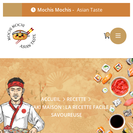
Mochis Mochis -
Asian Taste
0
ACCUEIL
RECETTE
TAKOYAKI MAISON : LA RECETTE FACILE ET
SAVOUREUSE