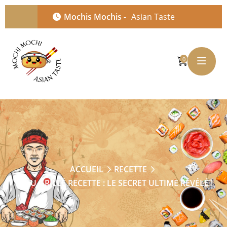
Mochis Mochis -
Asian Taste
0
ACCUEIL
RECETTE
TOFU GRILLÉ RECETTE : LE SECRET ULTIME RÉVÉLÉ !