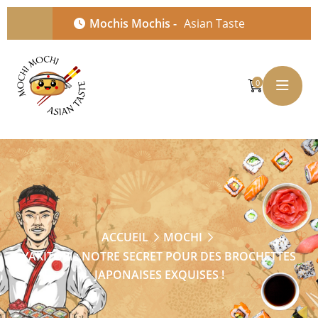
Mochis Mochis -
Asian Taste
0
ACCUEIL
MOCHI
YAKITORI : NOTRE SECRET POUR DES BROCHETTES
JAPONAISES EXQUISES !