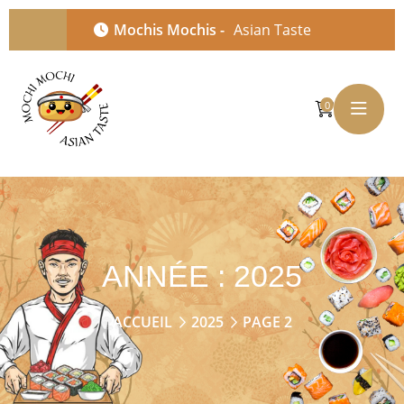
Mochis Mochis -
Asian Taste
0
ANNÉE :
2025
ACCUEIL
2025
PAGE 2