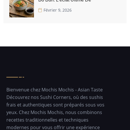
Février 9, 2026
Bienvenue chez Mochis Mochis - Asian Taste
Découvrez nos Sushi Corners, où des sushis
frais et authentiques sont préparés sous vos
yeux. Chez Mochis Mochis, nous combinons
recettes traditionnelles et techniques
modernes pour vous offrir une expérience