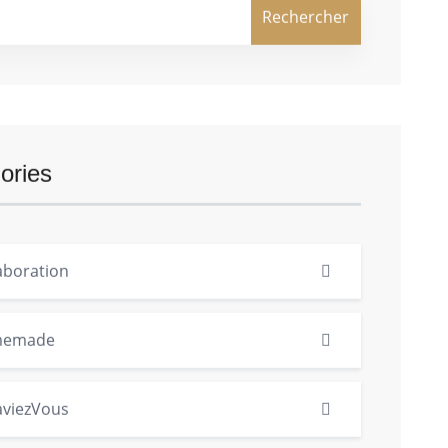
Rechercher
ories
aboration
memade
aviezVous