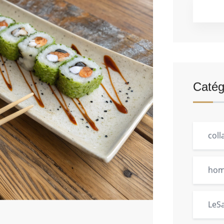
Catég
coll
ho
LeS