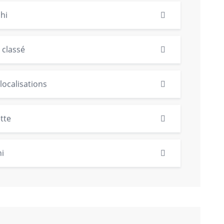
hi
 classé
localisations
tte
i