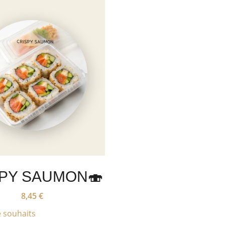
PY SAUMON🍣
8,45
€
e souhaits