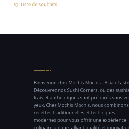
Liste de souhaits
Bienvenue chez Mochis Mochis - Asian Tast
Découvrez nos Sushi Corners, où des sushi
frais et authentiques sont préparés sous vo
yeux. Chez Mochis Mochis, nous combinons
recettes traditionnelles et techniques
modernes pour vous offrir une expérience
culinaire unique, alliant qualité et innovatio