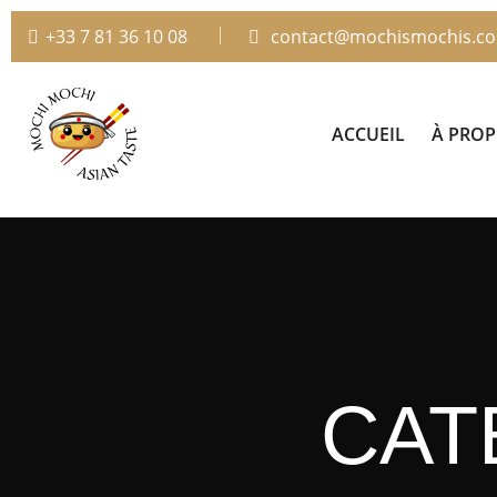
+33 7 81 36 10 08
contact@mochismochis.c
ACCUEIL
À PRO
CAT