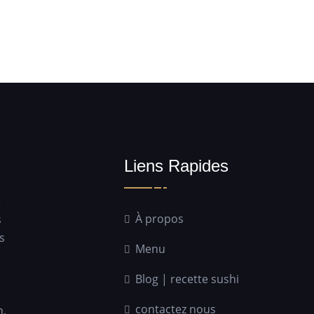
Liens Rapides
e
À propos
s
s
Menu
Blog | recette sushi
contactez nous
n.