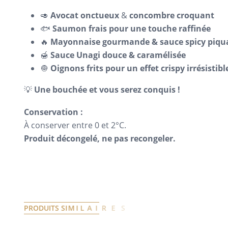
🥑
Avocat onctueux
&
concombre croquant
🐟
Saumon frais pour une touche raffinée
🔥
Mayonnaise gourmande & sauce spicy piqu
🍯
Sauce Unagi douce & caramélisée
🧅
Oignons frits pour un effet crispy irrésistible
💡
Une bouchée et vous serez conquis !
Conservation :
À conserver entre 0 et 2°C.
Produit décongelé, ne pas recongeler.
P
R
O
D
U
I
T
S
S
I
M
I
L
A
I
R
E
S