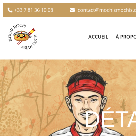
+33 7 81 36 10 08
contact@mochismochis.
ACCUEIL
À PROP
DÉT