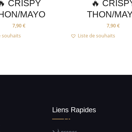
🔥 CRISPY
🔥 CRISP
HON/MAYO
THON/MA
7,90
€
7,90
€
e souhaits
Liste de souhaits
Liens Rapides
e