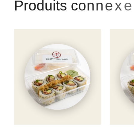
P
r
o
d
u
i
t
s
c
o
n
n
e
x
e
s