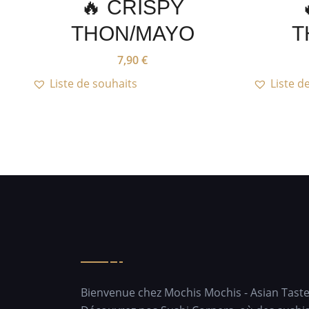
🔥 CRISPY
THON/MAYO
T
7,90
€
Liste de souhaits
Liste d
Bienvenue chez Mochis Mochis - Asian Tast